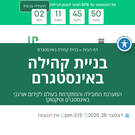
אל תפספסו- עד 50% הנחה למגוון חבילות
התחילו עכשיו!
0
2
1
1
4
5
5
0
שניות
דקות
שעות
ימים
»
בניית קהילה באינסטגרם
דף הבית
צטבוט ai
בניית קהילה
באינסטגרם
המערכת המובילה והמתקדמת בעולם לקידום אורגני
באינסטגרם וטיקטוק!
דצמבר 28, 2025
3:15 pm
אין תגובות