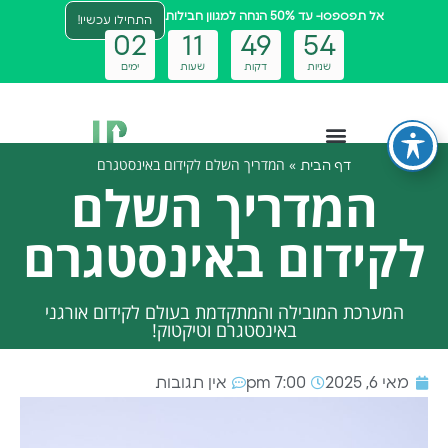
אל תפספסו- עד 50% הנחה למגוון חבילות
התחילו עכשיו!
0
2
1
1
4
9
5
3
שניות
דקות
שעות
ימים
»
המדריך השלם לקידום באינסטגרם
דף הבית
צטבוט ai
המדריך השלם
לקידום באינסטגרם
המערכת המובילה והמתקדמת בעולם לקידום אורגני
באינסטגרם וטיקטוק!
מאי 6, 2025
7:00 pm
אין תגובות