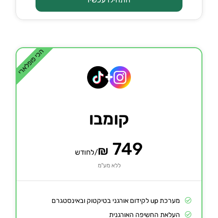
הכי פופלארי
קומבו
749
₪
/לחודש
ללא מע"מ
מערכת up לקידום אורגני בטיקטוק ובאינסטגרם
העלאת החשיפה האורגנית