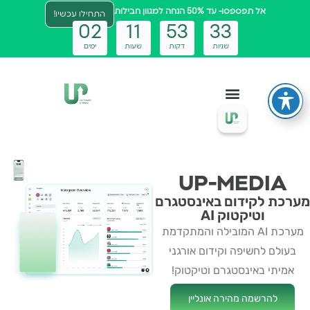
אל תפספסו- עד 50% הנחה למגוון חבילות
התחילו עכשיו!
0
2
1
1
5
3
3
0
שניות
דקות
שעות
ימים
צטבוט ai
UP-MEDIA
מערכת לקידום באינסטגרם
וטיקטוק AI
מערכת AI המובילה והמתקדמת
בעולם לחשיפה וקידום אורגני
אמיתי באינסטגרם וטיקטוק!
להרשמה מהירה אונליין