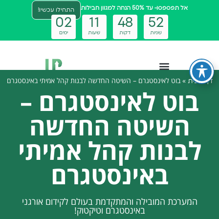
אל תפספסו- עד 50% הנחה למגוון חבילות
התחילו עכשיו!
0
2
1
1
4
8
5
2
שניות
דקות
שעות
ימים
»
בוט לאינסטגרם – השיטה החדשה לבנות קהל אמיתי באינסטגרם
דף הבית
צטבוט ai
בוט לאינסטגרם –
השיטה החדשה
לבנות קהל אמיתי
באינסטגרם
המערכת המובילה והמתקדמת בעולם לקידום אורגני
באינסטגרם וטיקטוק!