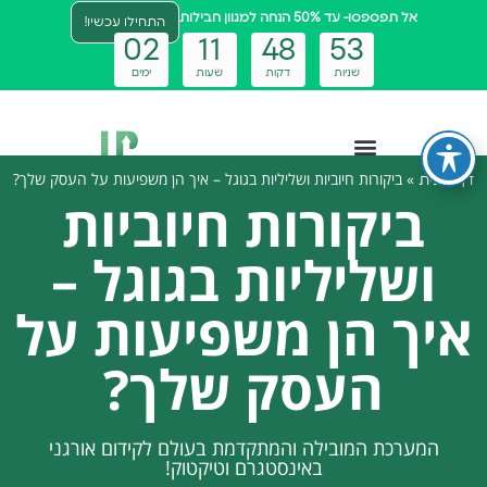
אל תפספסו- עד 50% הנחה למגוון חבילות
התחילו עכשיו!
0
2
1
1
4
8
5
2
שניות
דקות
שעות
ימים
»
ביקורות חיוביות ושליליות בגוגל – איך הן משפיעות על העסק שלך?
דף הבית
צטבוט ai
ביקורות חיוביות
ושליליות בגוגל –
איך הן משפיעות על
העסק שלך?
המערכת המובילה והמתקדמת בעולם לקידום אורגני
באינסטגרם וטיקטוק!