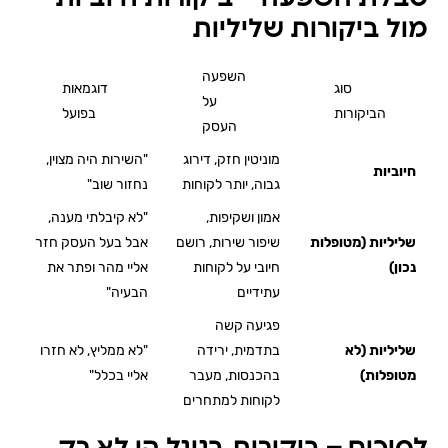
מול ביקורות שליליות
השפעה
סוג
דוגמאות
על
הביקורות
בפועל
העסק
מוניטין חזק, דירוג
"השירות היה מצוין,
חיוביות
גבוה, יותר לקוחות
נחזור שוב"
אמון ושקיפות,
"לא קיבלתי מענה,
שליליות (מטופלות
שיפור שירות, רושם
אבל בעל העסק חזר
נכון)
חיובי על לקוחות
אליי מהר ופתר את
עתידיים
הבעיה"
פגיעה קשה
שליליות (לא
בתדמית, ירידה
"לא ממליץ, לא חזרו
מטופלות)
בהכנסות, מעבר
אליי בכלל"
לקוחות למתחרים