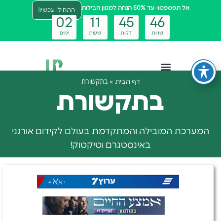
אל תפספסו- עד 50% הנחה למגוון חבילות
התחילו עכשיו!
0
2
1
1
4
5
4
5
שניות
דקות
שעות
ימים
»
בתקשורת
דף הבית
צטבוט ai
בתקשורת
המערכת המובילה והמתקדמת בעולם לקידום אורגני
באינסטגרם וטיקטוק!