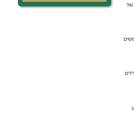
 של
משים
לים