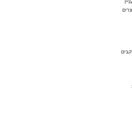
יין
רים
קבים