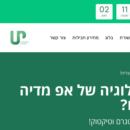
0
2
1
1
שעות
ימים
ורת
בלוג
מחירון חבילות
צור קשר
צליח?
וגיה של אפ מדיה
?
גרם וטיקטוק!