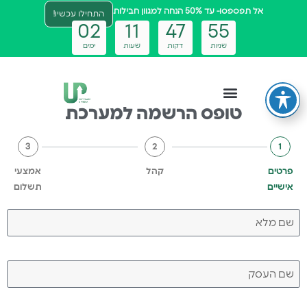
אל תפספסו- עד 50% הנחה למגוון חבילות
התחילו עכשיו!
0
2
1
1
4
7
5
5
שניות
דקות
שעות
ימים
טופס הרשמה למערכת
צטבוט ai
3
2
1
פרטים
קהל
אמצעי
אישיים
תשלום