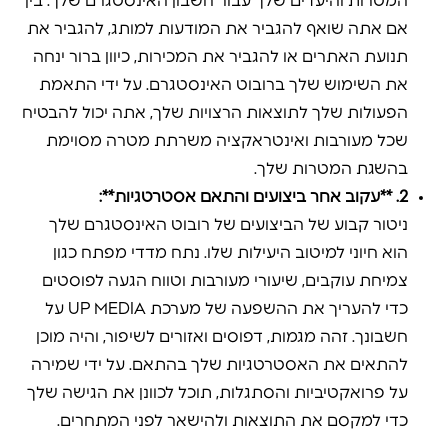
המטרות והיעדים שלך עבור חשבון האינסטגרם שלך. בין
אם אתה שואף להגביר את המודעות למותג, להגביר את
תנועת האתרים או להגביר את המכירות, כיוון ברור ינחה
את השימוש שלך ברובוט האינסטגרם. על ידי התאמת
הפעולות שלך לתוצאות הרצויות שלך, אתה יכול להבטיח
שכל מעורבות ואינטראקציה משרתת מטרה מסוימת
בהשגת המטרות שלך.
2. **עקוב אחר ביצועים והתאם אסטרטגיות**:
ניטור קבוע של הביצועים של רובוט האינסטגרם שלך
הוא חיוני למיטוב היעילות שלו. נתח מדדי מפתח כגון
צמיחת עוקבים, שיעורי מעורבות וטווח הגעה לפוסטים
כדי להעריך את ההשפעה של מערכת UP MEDIA על
חשבונך. זהה מגמות, דפוסים ואזורים לשיפור, והיה מוכן
להתאים את האסטרטגיות שלך בהתאם. על ידי שמירה
על פרואקטיביות והסתגלות, תוכל לכוונן את הגישה שלך
כדי למקסם את התוצאות ולהישאר לפני המתחרים.