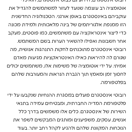
רובוט אינסטגרם, הידוע גם כבוט אינסטגרם, הוא כלי
אוטומציה רב עוצמה שנועד לעזור למשתמשים להגדיל את
עוקביהם באינסטגרם באופן אורגני. הטכנולוגיה החדשנית
הזו ממנפת אלגוריתמים של בינה מלאכותית ולמידת מכונה
כדי ליצור אינטראקציה עם משתמשים, כמו פוסטים, מעקב
אחר חשבונות ואפילו להשאיר הערות בשם המשתמש.
רובוטי אינסטגרם מתוכנתים לחקות התנהגות אנושית, מה
שגורם לה להיראות כאילו האינטראקציות מגיעות מאדם
אמיתי. על ידי אוטומציה של משימות אלו, משתמשים יכולים
לחסוך זמן ומאמץ תוך הגברת הנראות והמעורבות שלהם
בפלטפורמה.
רובוטי אינסטגרם פועלים במסגרת ההנחיות שנקבעו על ידי
פלטפורמת המדיה החברתית, ומבטיחים עמידה בתנאי
השירות של אינסטגרם. כלים אלו משמשים בדרך כלל
אנשים, עסקים, משפיענים ומותגים המבקשים לשפר את
הנוכחות המקוונת שלהם ולהגיע לקהל רחב יותר. בעוד