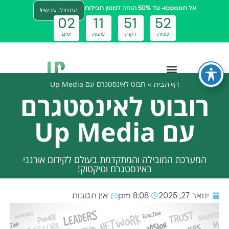
אל תפספסו- עד 50% הנחה למגוון חבילות
התחילו עכשיו!
0
2
1
1
5
1
5
1
שניות
דקות
שעות
ימים
»
רובוט לאינסטגרם עם Up Media
דף הבית
צטבוט ai
רובוט לאינסטגרם
עם Up Media
המערכת המובילה והמתקדמת בעולם לקידום אורגני
באינסטגרם וטיקטוק!
ינואר 27, 2025
8:08 pm
אין תגובות